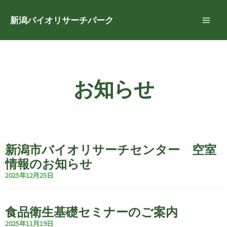
内
MAI
容
新潟バイオリサーチパーク
を
ME
ス
キ
ッ
お知らせ
プ
新潟市バイオリサーチセンター 空室
情報のお知らせ
2025年12月25日
食品衛生基礎セミナーのご案内
2025年11月19日